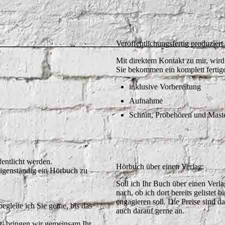
Veröffentlichungsfertig produziert
Mit direktem Kontakt zu mir, wird 
Sie bekommen ein komplett fertige
inklusive Vorbereitung
Aufnahme
Schnitt, Probehören und Mast
fentlicht werden.
Hörbuch über einen Verlag:
 eigenständig ein Hörbuch zu
Soll ich Ihr Buch über einen Verla
nach, ob ich dort bereits gelistet 
engagieren soll. Die Preise sind 
gleite ich Sie gerne, bis das
auch darauf gerne an.
t, bringen wir gemeinsam Ihr