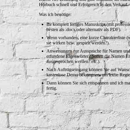
Hörbuch schnell und Erfolgreich in den Verkauf.
Was ich benötige:
Ihr komplett fertiges Manuskript (mit profess
besten als .docx oder alternativ als PDF).
Wenn vorhanden, eine kurze Charakterliste (w
sie wirken bzw. gespielt werden?).
Anweisungen zur Aussprache für Namen und s
erfundene Eigenwörter? Sollen die Namen En
ausgesprochen werden? etc.).
Nach Auftragseingang können Sie auf Wunsch
kostenlose Demo bekommen, um letzte Regi
Dann können Sie sich entspannen und ich ma
fertig.