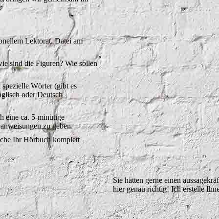
ionellem Lektorat. Datei am
ie sind die Figuren? Wie sollen
pezielle Wörter (gibt es
glisch oder Deutsch
 eine ca. 5-minütige
eanweisungen zu geben.
che Ihr Hörbuch komplett
Sie hätten gerne einen aussagekrä
hier genau richtig! Ich erstelle Ih