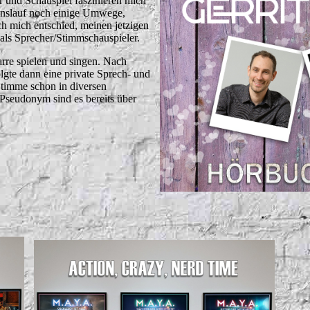
 und Schauspiel faszinieren mich
enslauf noch einige Umwege,
ich mich entschied, meinen jetzigen
 als Sprecher/Stimmschauspieler.
arre spielen und singen. Nach
lgte dann eine private Sprech- und
Stimme schon in diversen
 Pseudonym sind es bereits über