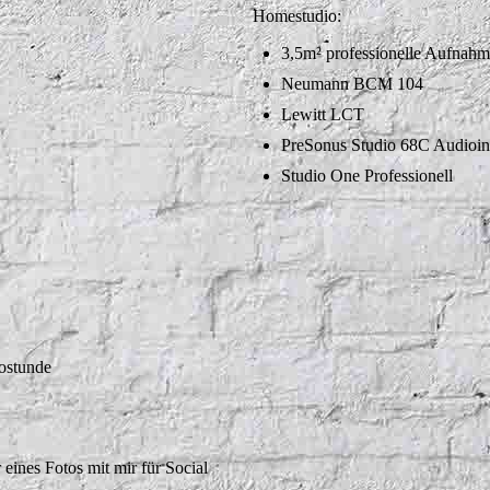
Homestudio:
3,5m² professionelle Aufnah
Neumann BCM 104
Lewitt LCT
PreSonus Studio 68C Audioin
Studio One Professionell
iostunde
 eines Fotos mit mir für Social