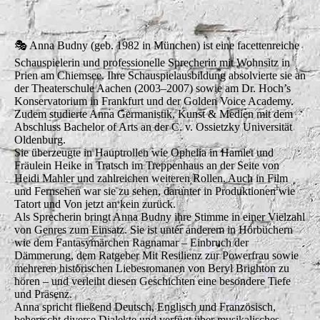
🎭 Anna Budny
(geb. 1982 in München) ist eine facettenreiche
Schauspielerin und professionelle Sprecherin mit Wohnsitz in
Prien am Chiemsee. Ihre Schauspielausbildung absolvierte sie an
der Theaterschule Aachen (2003–2007) sowie am Dr. Hoch’s
Konservatorium in Frankfurt und der Golden Voice Academy.
Zudem studierte Anna Germanistik, Kunst & Medien mit dem
Abschluss Bachelor of Arts an der C. v. Ossietzky Universität
Oldenburg.
Sie überzeugte in Hauptrollen wie Ophelia in Hamlet und
Fräulein Heike in Tratsch im Treppenhaus an der Seite von
Heidi Mahler und zahlreichen weiteren Rollen. Auch in Film
und Fernsehen war sie zu sehen, darunter in Produktionen wie
Tatort und Von jetzt an kein zurück.
Als Sprecherin bringt Anna Budny ihre Stimme in einer Vielzahl
von Genres zum Einsatz. Sie ist unter anderem in Hörbüchern
wie dem Fantasymärchen Ragnamar – Einbruch der
Dämmerung, dem Ratgeber Mit Resilienz zur Powerfrau sowie
mehreren historischen Liebesromanen von Beryl Brighton zu
hören – und verleiht diesen Geschichten eine besondere Tiefe
und Präsenz.
Anna spricht fließend Deutsch, Englisch und Französisch,
beherrscht diverse Dialekte und verfügt über musikalisches