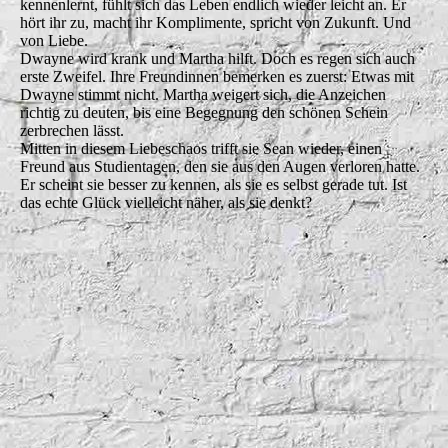
kennenlernt, fühlt sich das Leben endlich wieder leicht an. Er
hört ihr zu, macht ihr Komplimente, spricht von Zukunft. Und
von Liebe.
Dwayne wird krank und Martha hilft. Doch es regen sich auch
erste Zweifel. Ihre Freundinnen bemerken es zuerst: Etwas mit
Dwayne stimmt nicht. Martha weigert sich, die Anzeichen
richtig zu deuten, bis eine Begegnung den schönen Schein
zerbrechen lässt.
Mitten in diesem Liebeschaos trifft sie Sean wieder, einen
Freund aus Studientagen, den sie aus den Augen verloren hatte.
Er scheint sie besser zu kennen, als sie es selbst gerade tut. Ist
das echte Glück vielleicht näher, als sie denkt?